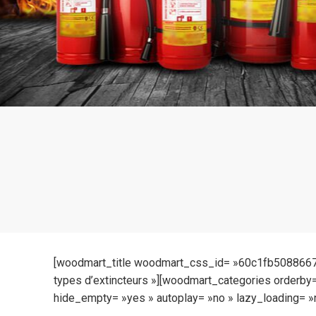
[woodmart_title woodmart_css_id= »60c1fb5088667″
types d’extincteurs »][woodmart_categories orderby=
hide_empty= »yes » autoplay= »no » lazy_loading= »