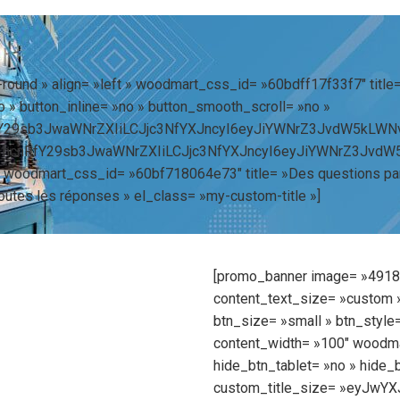
round » align= »left » woodmart_css_id= »60bdff17f33f7″ title
 » button_inline= »no » button_smooth_scroll= »no »
fY29sb3JwaWNrZXIiLCJjc3NfYXJncyI6eyJiYWNrZ3JvdW5kLWN
G1hcnRfY29sb3JwaWNrZXIiLCJjc3NfYXJncyI6eyJiYWNrZ3JvdW
t » woodmart_css_id= »60bf718064e73″ title= »Des questions par 
outes les réponses » el_class= »my-custom-title »]