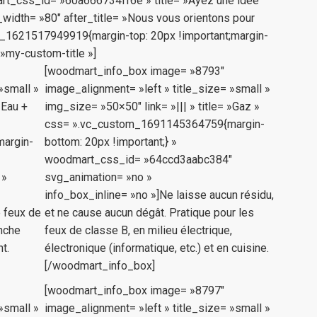
art_css_id= »60a666734ff6e » title= »Ayez une idée
e_width= »80″ after_title= »Nous vous orientons pour
om_1621517949919{margin-top: 20px !important;margin-
 »my-custom-title »]
[woodmart_info_box image= »8793″
»small »
image_alignment= »left » title_size= »small »
»Eau +
img_size= »50×50″ link= »||| » title= »Gaz »
css= ».vc_custom_1691145364759{margin-
argin-
bottom: 20px !important;} »
woodmart_css_id= »64ccd3aabc384″
 »
svg_animation= »no »
info_box_inline= »no »]Ne laisse aucun résidu,
e feux de
et ne cause aucun dégât. Pratique pour les
anche
feux de classe B, en milieu électrique,
t.
électronique (informatique, etc.) et en cuisine.
[/woodmart_info_box]
[woodmart_info_box image= »8797″
»small »
image_alignment= »left » title_size= »small »