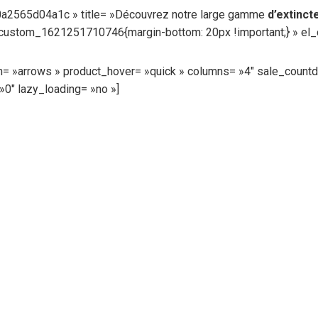
60a2565d04a1c » title= »Découvrez notre large gamme
d’extinct
c_custom_1621251710746{margin-bottom: 20px !important;} » el_
= »arrows » product_hover= »quick » columns= »4″ sale_count
»0″ lazy_loading= »no »]