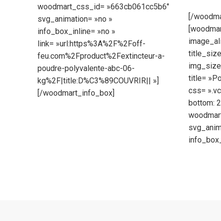
woodmart_css_id= »663cb061cc5b6″
[/woodma
svg_animation= »no »
[woodmar
info_box_inline= »no »
image_ali
link= »url:https%3A%2F%2Foff-
title_siz
feu.com%2Fproduct%2Fextincteur-a-
img_size=
poudre-polyvalente-abc-06-
title= »P
kg%2F|title:D%C3%89COUVRIR|| »]
css= ».v
[/woodmart_info_box]
bottom: 2
woodmar
svg_anim
info_box