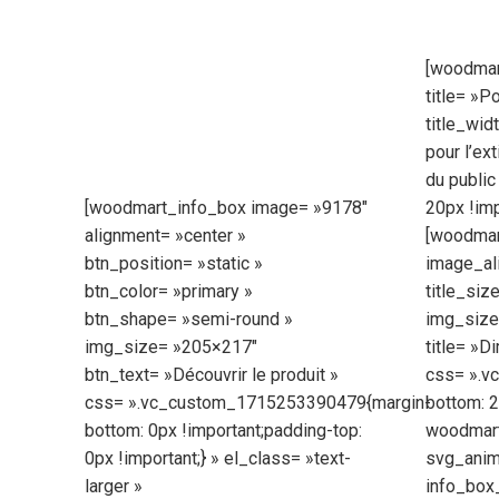
[woodmar
title= »Po
title_wid
pour l’ex
du publi
[woodmart_info_box image= »9178″
20px !imp
alignment= »center »
[woodmar
btn_position= »static »
image_ali
btn_color= »primary »
title_siz
btn_shape= »semi-round »
img_size=
img_size= »205×217″
title= »D
btn_text= »Découvrir le produit »
css= ».v
css= ».vc_custom_1715253390479{margin-
bottom: 2
bottom: 0px !important;padding-top:
woodmart
0px !important;} » el_class= »text-
svg_anim
larger »
info_box