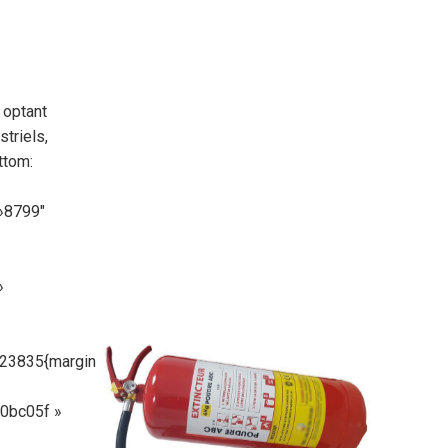
 optant
triels,
ttom:
»8799″
»
23835{margin-
0bc05f »