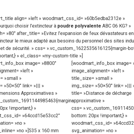
t_title align= »left » woodmart_css_id= »60b5edba2312e »
urquoi choisir l’extincteur à
poudre polyvalente
ABC 06 KG? »
th= »80″ after_title= »Evitez l’expansion de feux dévastateurs en
tincteur le mieux adapté aux besoins du personnel des sites indus
c et de sécurité. » css= ».vc_custom_1622535616125{margin-bo
ortant;} » el_class= »my-custom-title »]
t_info_box image= »8800″
[woodmart_info_box image= 
gnment= »left »
image_alignment= »left »
e= »small »
title_size= »small »
 »50×50″ link= »||| »
img_size= »50×50″ link= »||| 
imensions Approximatives »
title= »Distance de décharge
c_custom_1691144985463{margin-
approximative »
0px !important;} »
css= ».vc_custom_16911450
_css_id= »64ccd15e53cc2″
bottom: 20px !important;} »
ation= »no »
woodmart_css_id= »64ccd32
_inline= »no »]535 x 160 mm
svg_animation= »no »