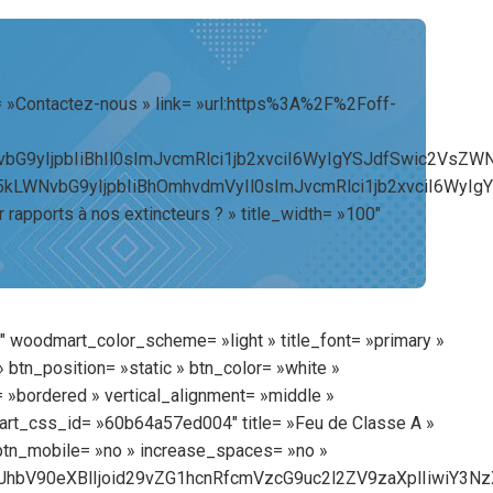
= »Contactez-nous » link= »url:https%3A%2F%2Foff-
vbG9yIjpbIiBhIl0sImJvcmRlci1jb2xvciI6WyIgYSJdfSwic2Vs
5kLWNvbG9yIjpbIiBhOmhvdmVyIl0sImJvcmRlci1jb2xvciI6WyI
rapports à nos extincteurs ? » title_width= »100″