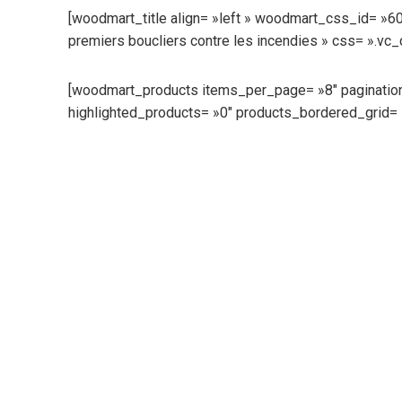
[woodmart_title align= »left » woodmart_css_id= »
premiers boucliers contre les incendies » css= ».v
[woodmart_products items_per_page= »8″ pagination
highlighted_products= »0″ products_bordered_grid= 