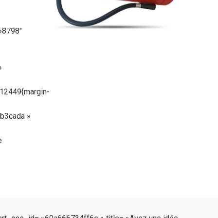
»8798″
»
12449{margin-
b3cada »
e