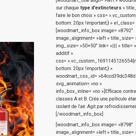
[woodmart_title align= »left » woodm
sur chaque
type d’extincteurs
» titl
faire le bon choix » css= ».vc_cust
bottom: 20px !important;} » el_class=
[woodmart_info_box image= »8792″
image_alignment= »left » title_size= 
img_size= »50×50″ link= »||| » title= 
additif »
css= ».vc_custom_1691145126554{m
bottom: 20px !important;} »
woodmart_css_id= »64ccd39dc348d
svg_animation= »no »
info_box_inline= »no »]Efficace contr
classes A et B. Crée une pellicule ét
isolant de l’air. Agit par refroidissemen
[/woodmart_info_box]
[woodmart_info_box image= »8798″
image_alignment= »left » title_size= 