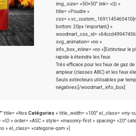
img_size= »50×50″ link= »||| »
title= »Poudre »
css= ».vc_custom_1691145465410{m
bottom: 20px !important;} »
woodmart_css_id= »64ccd49947456
svg_animation= »no »
info_box_inline= »no »]Extincteur le p
rapide à éteindre les feux.
Très efficace pour les feux de gaz de
ampleur (classes ABC) et les feux éle
Seuls extincteurs utilisables par tem
négatives.[/woodmart_info_box]
 title= »Nos
Catégories
» title_width= »100″ el_class= »my-cu
 »ID » order= »ASC » style= »masonry-first » spacing= »20″ cat
no » el_class= »categorie-qsm »]