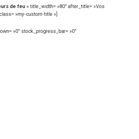
eurs de feu
» title_width= »80″ after_title= »Vos
class= »my-custom-title »]
down= »0″ stock_progress_bar= »0″