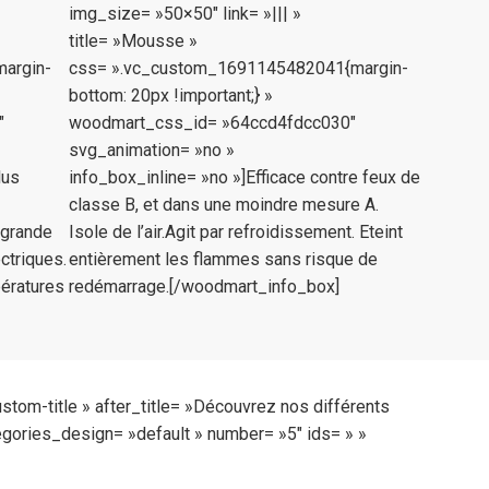
img_size= »50×50″ link= »||| »
title= »Mousse »
argin-
css= ».vc_custom_1691145482041{margin-
bottom: 20px !important;} »
″
woodmart_css_id= »64ccd4fdcc030″
svg_animation= »no »
lus
info_box_inline= »no »]Efficace contre feux de
classe B, et dans une moindre mesure A.
 grande
Isole de l’air.Agit par refroidissement. Eteint
ctriques.
entièrement les flammes sans risque de
pératures
redémarrage.[/woodmart_info_box]
stom-title » after_title= »Découvrez nos différents
egories_design= »default » number= »5″ ids= » »