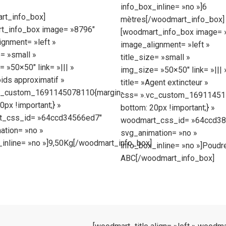
info_box_inline= »no »]6
rt_info_box]
mètres[/woodmart_info_box]
t_info_box image= »8796″
[woodmart_info_box image= 
gnment= »left »
image_alignment= »left »
e= »small »
title_size= »small »
 »50×50″ link= »||| »
img_size= »50×50″ link= »||| 
oids approximatif »
title= »Agent extincteur »
c_custom_1691145078110{margin-
css= ».vc_custom_16911451
0px !important;} »
bottom: 20px !important;} »
t_css_id= »64ccd34566ed7″
woodmart_css_id= »64ccd38
ation= »no »
svg_animation= »no »
_inline= »no »]9,50Kg[/woodmart_info_box]
info_box_inline= »no »]Poudr
ABC[/woodmart_info_box]