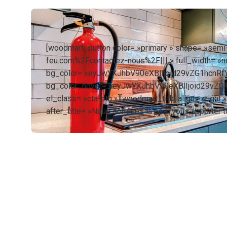
[woodmart_button color= »primary » shape= »semi-
feu.com%2Fcontactez-nous%2F||| » full_width= »no
bg_color= »eyJwYXJhbV90eXBlIjoid29vZG1hcnR
bg_color_hover= »eyJwYXJhbV90eXBlIjoid29vZ
el_class= »cta-btn »][woodmart_title align= »righ
after_title= »Nous sommes là pour vous apporter t