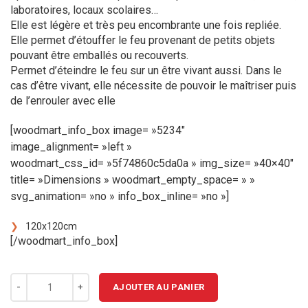
laboratoires, locaux scolaires…
Elle est légère et très peu encombrante une fois repliée.
Elle permet d’étouffer le feu provenant de petits objets
pouvant être emballés ou recouverts.
Permet d’éteindre le feu sur un être vivant aussi. Dans le
cas d’être vivant, elle nécessite de pouvoir le maîtriser puis
de l’enrouler avec elle
[woodmart_info_box image= »5234″
image_alignment= »left »
woodmart_css_id= »5f74860c5da0a » img_size= »40×40″
title= »Dimensions » woodmart_empty_space= » »
svg_animation= »no » info_box_inline= »no »]
120x120cm
[/woodmart_info_box]
quantité de Couverture Anti-feu
AJOUTER AU PANIER