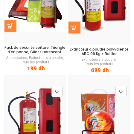
Pack de sécurité voiture, Triangle
Extincteur à poudre polyvalente
d’en panne, Gilet fluorescent,
ABC
06 Kg + Boitier
Extincteur poudre abc 1kg
Accessoires
,
Extincteurs à poudre
,
Extincteurs à poudre
,
Tous les produits
Tous les produits
199
dh
699
dh