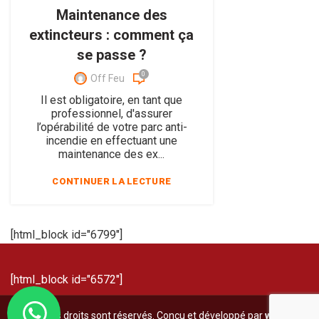
Maintenance des
extincteurs : comment ça
se passe ?
0
Off Feu
Il est obligatoire, en tant que
professionnel, d'assurer
l’opérabilité de votre parc anti-
incendie en effectuant une
maintenance des ex...
CONTINUER LA LECTURE
[html_block id="6799"]
[html_block id="6572"]
© Tous les droits sont réservés. Conçu et développé par
www.off-